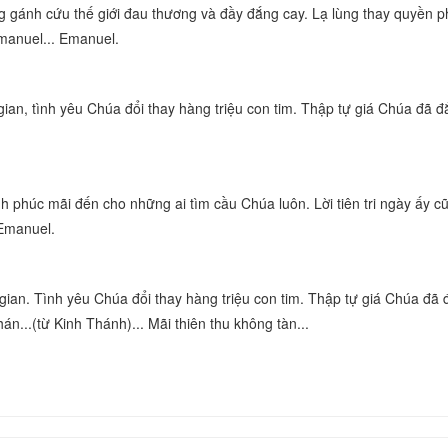
ng gánh cứu thế giới đau thương và đầy đắng cay. Lạ lùng thay quyền p
manuel... Emanuel.
an, tình yêu Chúa đổi thay hàng triệu con tim. Thập tự giá Chúa đã đ
nh phúc mãi đến cho những ai tìm cầu Chúa luôn. Lời tiên tri ngày ấy c
 Emanuel.
ian. Tình yêu Chúa đổi thay hàng triệu con tim. Thập tự giá Chúa đã 
hán...(từ Kinh Thánh)... Mãi thiên thu không tàn...