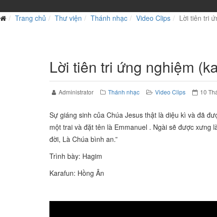
Trang chủ
Thư viện
Thánh nhạc
Video Clips
Lời tiên tri
Lời tiên tri ứng nghiệm (k
Administrator
Thánh nhạc
Video Clips
10 Th
Sự giáng sinh của Chúa Jesus thật là diệu kì và đã đư
một trai và đặt tên là Emmanuel . Ngài sẽ được xưng 
đời, Là Chúa bình an.”
Trình bày: Hagim
Karafun: Hồng Ân