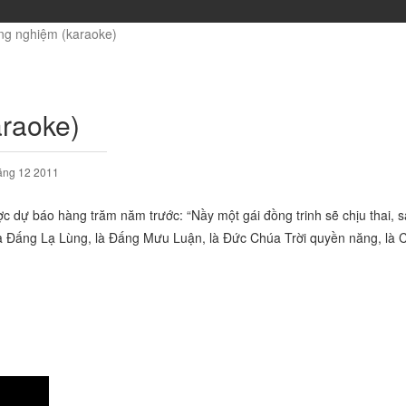
 ứng nghiệm (karaoke)
araoke)
áng 12 2011
ợc dự báo hàng trăm năm trước: “Nầy một gái đồng trinh sẽ chịu thai, 
là Đấng Lạ Lùng, là Đấng Mưu Luận, là Đức Chúa Trời quyền năng, là 