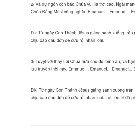
2/ Và dự ngôn còn báo Chúa vui lìa trời cao, Ngài ma
Chúa Đấng Mêsi công nghĩa. Emanuel... Emanuel... E
Đk: Từ ngày Con Thánh Jêsus giáng sanh xuống trần gi
chịu bao đau đớn để cứu rỗi nhân loại.
3/ Tuyệt vời thay Lời Chúa hứa cho đời bình an, và hạ
lưu truyền thời nay. Emanuel... Emanuel... Emanuel...
ĐK: Từ ngày Con Thánh Jêsus giáng sanh xuống trần g
chịu bao đau đớn để cứu rỗi nhân loại. Lời tiên tri đã p