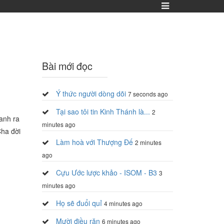
Bài mới đọc
Ý thức người dòng dõi
7 seconds ago
Tại sao tôi tin Kinh Thánh là...
2
sanh ra
minutes ago
Cha đời
Làm hoà với Thượng Đế
2 minutes
ago
Cựu Ước lược khảo - ISOM - B3
3
minutes ago
Họ sẽ đuổi quỉ
4 minutes ago
Mười điều răn
6 minutes ago