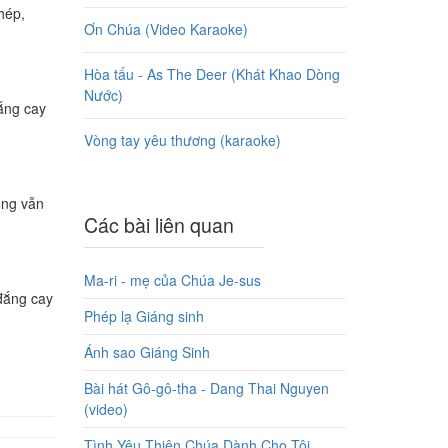
hép,
Ơn Chúa (Video Karaoke)
Hòa tấu - As The Deer (Khát Khao Dòng
Nước)
ắng cay
Vòng tay yêu thương (karaoke)
ũng vẫn
Các bài liên quan
Ma-ri - mẹ của Chúa Je-sus
đắng cay
Phép lạ Giáng sinh
Ánh sao Giáng Sinh
Bài hát Gô-gô-tha - Dang Thai Nguyen
(video)
Tình Yêu Thiên Chúa Dành Cho Tôi