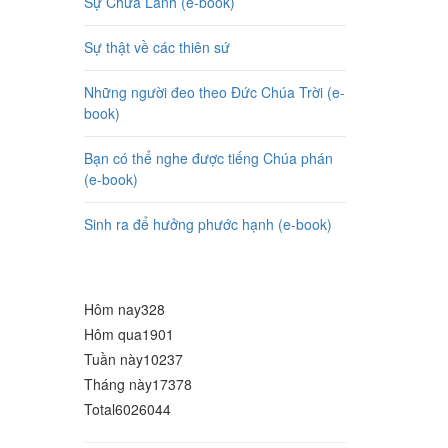
Sự Chữa Lành (e-book)
Sự thật về các thiên sứ
Những người đeo theo Đức Chúa Trời (e-
book)
Bạn có thể nghe được tiếng Chúa phán
(e-book)
Sinh ra để hưởng phước hạnh (e-book)
Hôm nay
328
Hôm qua
1901
Tuần này
10237
Tháng này
17378
Total
6026044