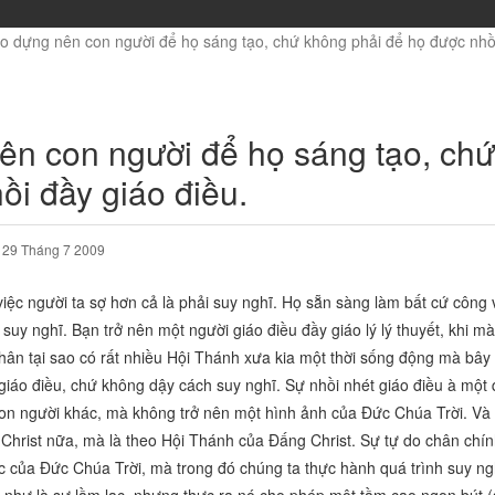
o dựng nên con người để họ sáng tạo, chứ không phải để họ được nhồi
ên con người để họ sáng tạo, chứ
ồi đầy giáo điều.
29 Tháng 7 2009
iệc người ta sợ hơn cả là phải suy nghĩ. Họ sẵn sàng làm bất cứ công v
 suy nghĩ. Bạn trở nên một người giáo điều đầy giáo lý lý thuyết, khi 
hân tại sao có rất nhiều Hội Thánh xưa kia một thời sống động mà bây 
iáo điều, chứ không dậy cách suy nghĩ. Sự nhồi nhét giáo điều à một
con người khác, mà không trở nên một hình ảnh của Đức Chúa Trời. Và 
Christ nữa, mà là theo Hội Thánh của Đấng Christ. Sự tự do chân chín
c của Đức Chúa Trời, mà trong đó chúng ta thực hành quá trình suy ng