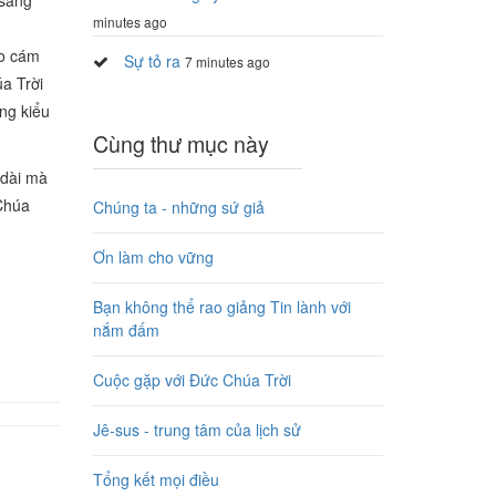
(sáng
minutes ago
ào cám
Sự tỏ ra
7 minutes ago
úa Trời
ng kiểu
Cùng thư mục này
 dài mà
 Chúa
Chúng ta - những sứ giả
Ơn làm cho vững
Bạn không thể rao giảng Tin lành với
nắm đấm
Cuộc gặp với Đức Chúa Trời
Jê-sus - trung tâm của lịch sử
Tổng kết mọi điều