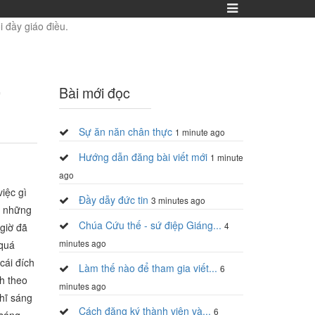
 đầy giáo điều.
Bài mới đọc
Sự ăn năn chân thực
1 minute ago
Hướng dẫn đăng bài viết mới
1 minute
ago
iệc gì
Đầy dẫy đức tin
3 minutes ago
mà những
Chúa Cứu thế - sứ điệp Giáng...
4
giờ đã
minutes ago
 quá
cái đích
Làm thế nào để tham gia viết...
6
h theo
minutes ago
hĩ sáng
Cách đăng ký thành viên và...
6