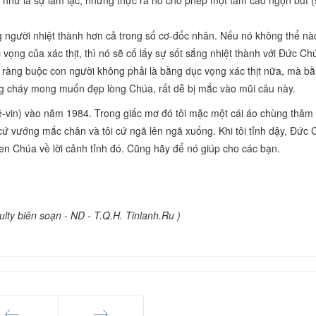
 như là sự lầm lạc, nhưng thực ra nó cho phép một tầm cao ngọn bút 
g người nhiệt thành hơn cả trong số cơ-đốc nhân. Nếu nó không thể n
 vọng của xác thịt, thì nó sẽ cố lấy sự sốt sắng nhiệt thành với Đức Ch
ể ràng buộc con người không phải là bằng dục vọng xác thịt nữa, mà bằ
g cháy mong muốn đẹp lòng Chúa, rất dễ bị mắc vào mũi câu này.
ê-vin) vào năm 1984. Trong giấc mơ đó tôi mặc một cái áo chùng thâm
cứ vướng mắc chân và tôi cứ ngã lên ngã xuống. Khi tôi tỉnh dậy, Đức
khen Chúa về lời cảnh tỉnh đó. Cũng hãy để nó giúp cho các bạn.
ulty biên soạn
- ND - T.Q.H. Tinlanh.Ru
)