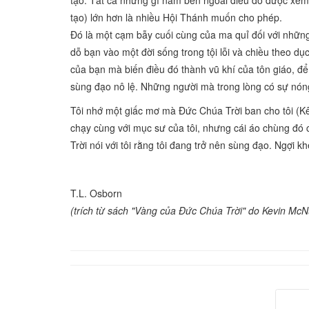
tạo. Tất cả những gì nằm bên ngoài điều đó được xem
tạo) lớn hơn là nhiều Hội Thánh muốn cho phép.
Đó là một cạm bẫy cuối cùng của ma quỉ đối với nhữn
dỗ bạn vào một đời sống trong tội lỗi và chiều theo dục
của bạn mà biến điều đó thành vũ khí của tôn giáo, đ
sùng đạo nô lệ. Những người mà trong lòng có sự nón
Tôi nhớ một giấc mơ mà Đức Chúa Trời ban cho tôi (K
chạy cùng với mục sư của tôi, nhưng cái áo chùng đó 
Trời nói với tôi rằng tôi đang trở nên sùng đạo. Ngợi 
T.L. Osborn
(trích từ sách "Vàng của Đức Chúa Trời" do Kevin McN